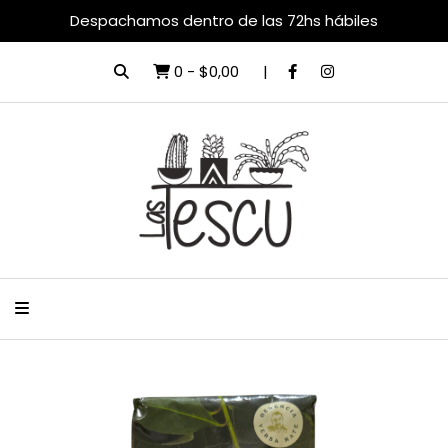
Despachamos dentro de las 72hs hábiles
0
-
$0,00