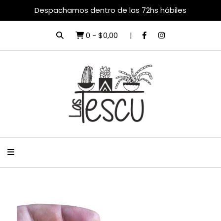
Despachamos dentro de las 72hs hábiles
0
-
$0,00