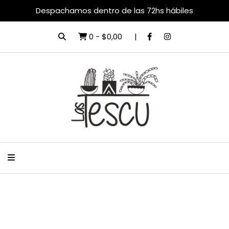
Despachamos dentro de las 72hs hábiles
0
-
$0,00