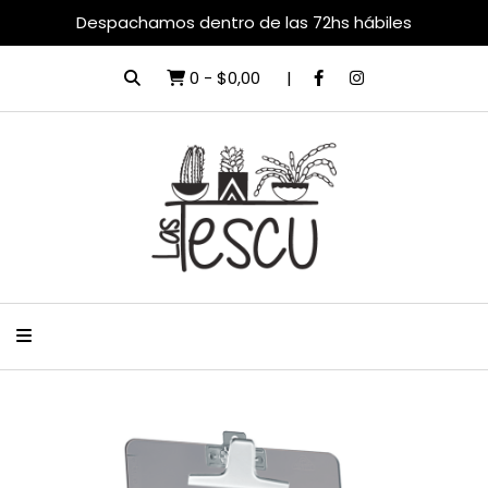
Despachamos dentro de las 72hs hábiles
0
-
$0,00